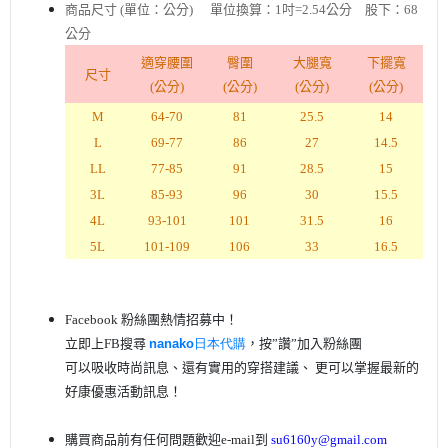
商品尺寸 (單位：公分)
單位換算：1吋=2.54公分 股下：68
公分
適穿腰圍
臀圍
大腿寬
下擺寬
尺寸
(公分)
(公分)
(公分)
(公分)
M
64-70
81
25.5
14
L
69-77
86
27
14.5
LL
77-85
91
28.5
15
3L
85-93
96
30
15.5
4L
93-101
101
31.5
16
5L
101-109
106
33
16.5
Facebook 粉絲團熱情招募中！
立即上FB搜尋
nanako日本代購
，按”讚”加入粉絲團
可以吸收時尚訊息、還有實用的穿搭建議、
更可以掌握最新的
好康優惠活動訊息
！
購買商品前有任何問題歡迎
e-mail
到
su6160y@gmail.com