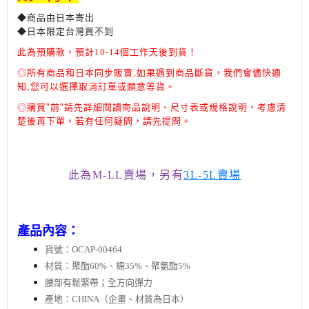
◆商品由日本寄出
◆日本限定台灣買不到
此為預購款，預計10-14個工作天後到貨！
◎所有商品和日本同步販賣,如果遇到商品斷貨，我們會儘快通
知,您可以選擇取消訂單或願意等貨。
◎
購買"前"請先詳細閱讀商品說明、尺寸表或規格說明，考慮清
楚後再下單，
若有任何疑問，請先提問。
此為M-LL賣場，另有
3L-5L賣場
產品內容：
貨號：OCAP-00464
材質：聚酯60%、棉35%、聚氨酯5%
腰部有鬆緊帶；全方向彈力
產地：CHINA（企畫、材質為日本）