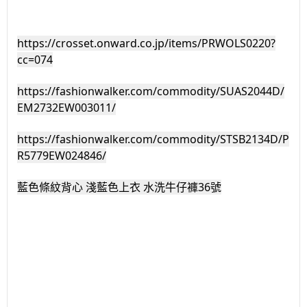
https://crosset.onward.co.jp/items/PRWOLS0220?
cc=074
https://fashionwalker.com/commodity/SUAS2044D/
EM2732EW003011/
https://fashionwalker.com/commodity/STSB2134D/P
R5779EW024846/
藍色條紋背心 淺藍色上衣 水洗牛仔褲36號