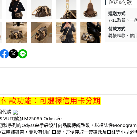
運送&付款
運送方式
7-11取貨
一
付款方式
轉帳匯款
信
情
增付款功能：可選擇信用卡分期
線代購
 VUITTON M25085 Odyssée
5初秋系列的Odyssée手袋設計向品牌傳統致敬，以標誌性Monog
拆式裝飾鏈帶，並設有側面口袋，方便存取一套鑰匙及口紅等小型必