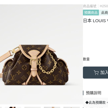
商品編號：
H250
預購商品
此
日本 LOUIS 
數量
加
預購說明
◆此為預購款，