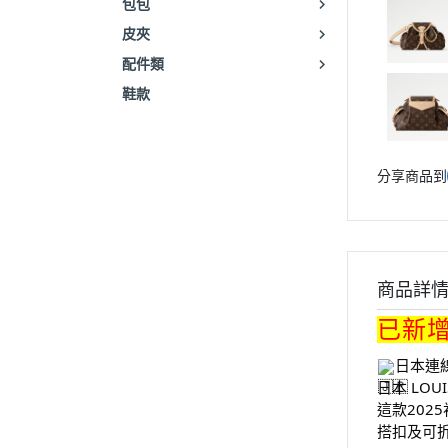
包包
皮夾
配件類
鞋款
分享商品到
商品詳
已新
日本連
日本 LOUIS
這款202
搭扣及可