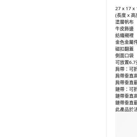
27 x 17 
(長度 x 高
塗層帆布
牛皮飾邊
紡織襯裡
金色金屬
磁扣翻蓋
側面口袋
可放置6.
肩帶：可
肩帶垂直高
肩帶垂直最
鏈帶：可
鏈帶垂直高
鏈帶垂直最
此產品於