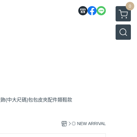
0
飾(中大尺碼)
包包
皮夾
配件類
鞋款
◎ NEW ARRIVAL