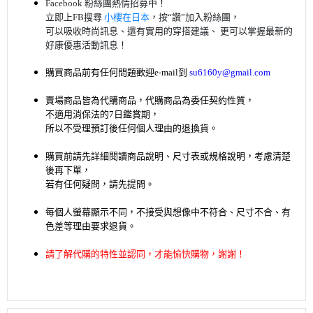
Facebook 粉絲團熱情招募中！
立即上FB搜尋
小櫻在日本
，按“讚”加入粉絲團，
可以吸收時尚訊息、還有實用的穿搭建議、 更可以掌握最新的
好康優惠活動訊息！
購買商品前有任何問題歡迎
e-mail
到
su6160y@gmail.com
賣場商品皆為代購商品，代購商品為委任契約性質，
不適用消保法的7日鑑賞期，
所以不受理預訂後任何個人理由的退換貨。
購買前請先詳細閱讀商品說明、尺寸表或規格說明，考慮清楚
後再下單
，
若有任何疑問，請先提問。
每個人螢幕顯示不同，不接受與想像中不符合、尺寸不合、有
色差等理由要求退貨。
請了解代購的特性並認同，才能愉快購物，謝謝！