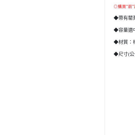
◎
購買"前
◆帶有罌
◆容量適
◆材質：棉
◆尺寸(公分