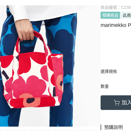
商品編號：
C23
預購商品
此
marimekko 
選擇規格
數量
加
預購說明