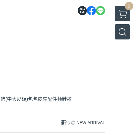
0
飾(中大尺碼)
包包
皮夾
配件類
鞋款
◎ NEW ARRIVAL