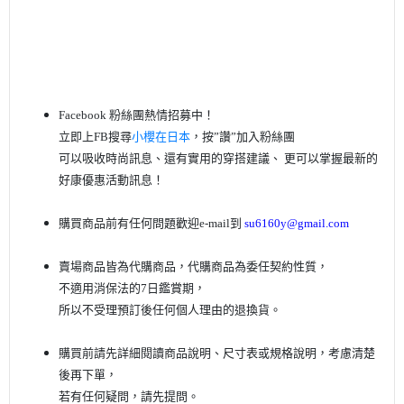
Facebook 粉絲團熱情招募中！
立即上FB搜尋
小櫻在日本
，按”讚”加入粉絲團
可以吸收時尚訊息、還有實用的穿搭建議、
更可以掌握最新的
好康優惠活動訊息
！
購買商品前有任何問題歡迎
e-mail
到
su6160y@gmail.com
賣場商品皆為代購商品，代購商品為委任契約性質，
不適用消保法的7日鑑賞期，
所以不受理預訂後任何個人理由的退換貨。
購買前請先詳細閱讀商品說明、尺寸表或規格說明，考慮清楚
後再下單
，
若有任何疑問，請先提問。