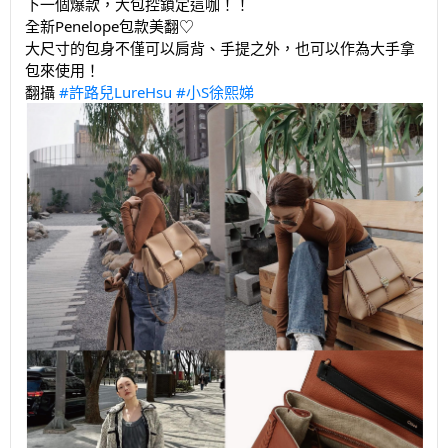
下一個爆款，大包控鎖定這咖！！
全新Penelope包款美翻♡
大尺寸的包身不僅可以肩背、手提之外，也可以作為大手拿
包來使用！
翻攝
#許路兒LureHsu
#小S徐熙娣