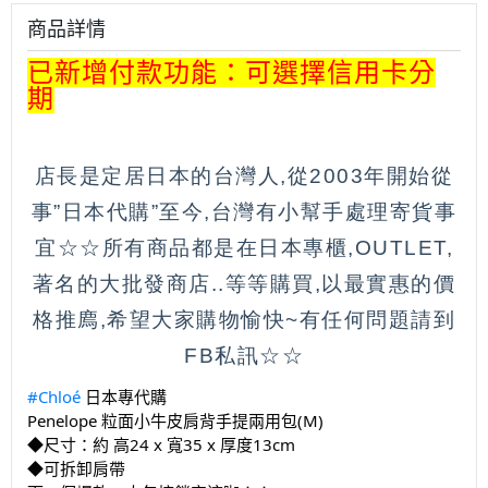
商品詳情
已新增付款功能：可選擇信用卡分
期
店長是定居日本的台灣人,從2003年開始從
事”日本代購”至今,台灣有小幫手處理寄貨事
宜☆☆所有商品都是在日本專櫃,OUTLET,
著名的大批發商店..等等購買,以最實惠的價
格推廌,希望大家購物愉快~有任何問題請到
FB私訊☆☆
#Chloé
日本專代購
Penelope 粒面小牛皮肩背手提兩用包(M)
◆尺寸：約 高24 x 寬35 x 厚度13cm
◆可拆卸肩帶