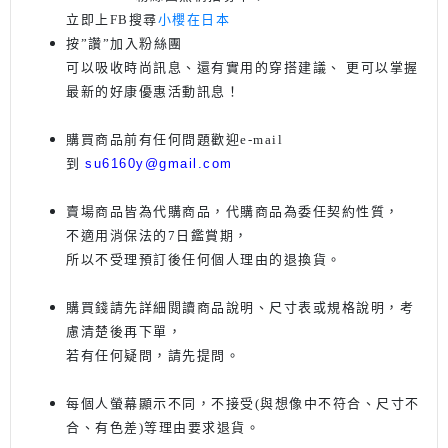
立即上FB搜尋
小櫻在日本
按”讚”加入粉絲團
可以吸收時尚訊息、還有實用的穿搭建議、
更可以掌握
最新的好康優惠活動訊息
！
購買商品前有任何問題歡迎
e-mail
到
su6160y@gmail.com
賣場商品皆為代購商品，代購商品為委任契約性質，
不適用消保法的7日鑑賞期，
所以不受理預訂後任何個人理由的退換貨。
購買錢請先詳細閱讀商品說明、尺寸表或規格說明，考
慮清楚後再下單
，
若有任何疑問，請先提問。
每個人螢幕顯示不同，不接受(與想像中不符合、尺寸不
合、有色差)等理由要求退貨。