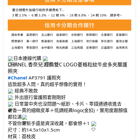
日本連線代購
CHANEL 香奈兒 經典雙C LOGO菱格粒紋牛皮多夾層護
照夾
#Chanel
AP3791 護照夾
這款超多人問，真的超乎想像的實用！
經典不敗款
外出旅行當護照套剛剛好
日常當中夾也沒問題～紙鈔、卡片、零錢通通收進去
香香一貫的細緻皮革＋低調經典logo(金扣)，實用度跟顏值
都拉滿
不管你是新手還是資深收藏，都會想＋1
尺寸：約14.5x10x1.5cm
材質：荔枝皮